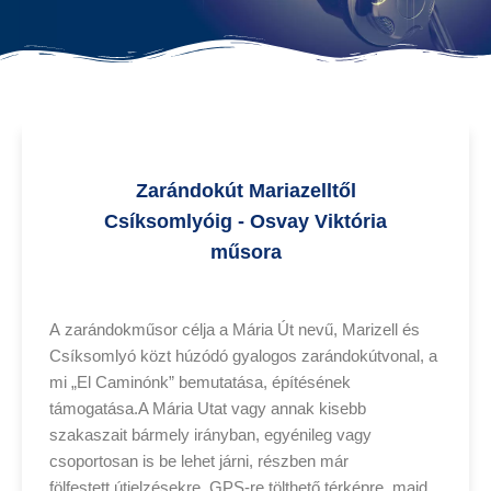
Zarándokút Mariazelltől
Csíksomlyóig - Osvay Viktória
műsora
A zarándokműsor célja a Mária Út nevű, Marizell és
Csíksomlyó közt húzódó gyalogos zarándokútvonal, a
mi „El Caminónk” bemutatása, építésének
támogatása.A Mária Utat vagy annak kisebb
szakaszait bármely irányban, egyénileg vagy
csoportosan is be lehet járni, részben már
fölfestett útjelzésekre, GPS-re tölthető térképre, majd