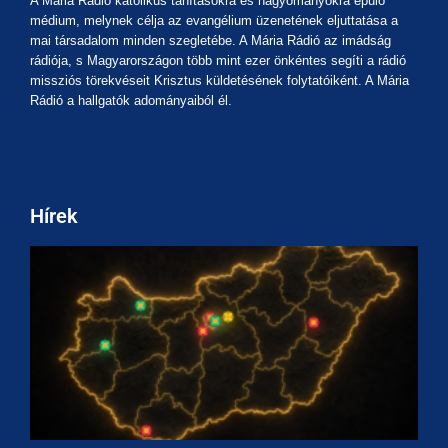
A Mária Rádió katolikus tanításokra és hagyományokra épülő
médium, melynek célja az evangélium üzenetének eljuttatása a
mai társadalom minden szegletébe. A Mária Rádió az imádság
rádiója, s Magyarországon több mint ezer önkéntes segíti a rádió
missziós törekvéseit Krisztus küldetésének folytatóiként. A Mária
Rádió a hallgatók adományaiból él.
Hírek
M
A
a
m