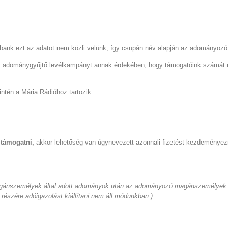
 bank ezt az adatot nem közli velünk, így csupán név alapján az adományoz
egy adománygyűjtő levélkampányt annak érdekében, hogy támogatóink számát n
tén a Mária Rádióhoz tartozik:
 támogatni,
akkor lehetőség van úgynevezett azonnali fizetést kezdeményez
 magánszemélyek által adott adományok után az adományozó magánszemélyek
szére adóigazolást kiállítani nem áll módunkban.)