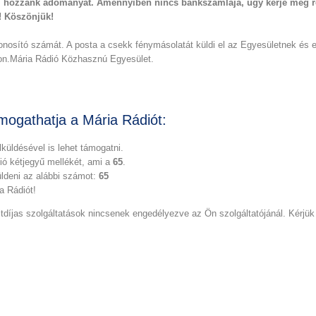
 el hozzánk adományát. Amennyiben nincs bankszámlája, úgy kérje meg 
! Köszönjük!
zonosító számát. A posta a csekk fénymásolatát küldi el az Egyesületnek és
non.Mária Rádió Közhasznú Egyesület.
mogathatja a Mária Rádiót:
küldésével is lehet támogatni.
dió kétjegyű mellékét, ami a
65
.
üldeni az alábbi számot:
65
a Rádiót!
íjas szolgáltatások nincsenek engedélyezve az Ön szolgáltatójánál. Kérjük 