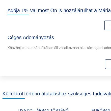
Adója 1%-val most Ön is hozzájárulhat a Mári
Céges Adományozás
Köszönjük, ha szándékában áll vállalkozása által támogatni ado
Külföldről történő átutaláshoz szükséges tudnival
USA DOLLÁRBAN TÖRTÉNŐ
EURÓBAN