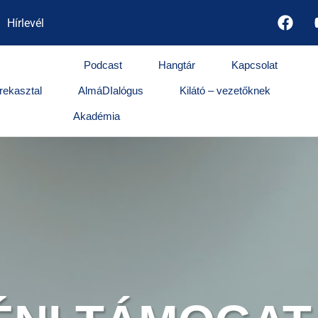
Hírlevél
Támogatás
Podcast
Hangtár
Kapcsolat
rekasztal
AlmáDIalógus
Kilátó – vezetőknek
Akadémia