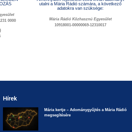
OZÁS
utalni a Mária Rádió számára, a következő
adatokra van szüksége:
yesület
Mária Rádió Közhasznú Egyesület
1231 0000
10918001-00000069-12310017
)
B
Hírek
Mária kertje – Adománygyűjtés a Mária Rádió
megsegítésére