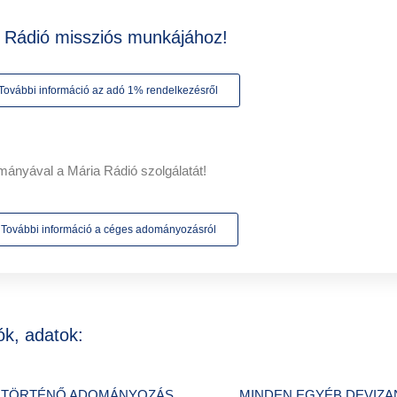
a Rádió missziós munkájához!
További információ az adó 1% rendelkezésről
mányával a Mária Rádió szolgálatát!
További információ a céges adományozásról
ók, adatok:
 TÖRTÉNŐ ADOMÁNYOZÁS
MINDEN EGYÉB DEVIZ