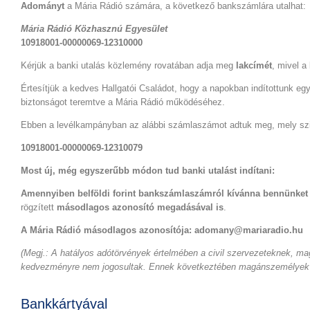
Adományt
a Mária Rádió számára, a következő bankszámlára utalhat:
Mária Rádió Közhasznú Egyesület
10918001-00000069-12310000
Kérjük a banki utalás közlemény rovatában adja meg
lakcímét
, mivel a
Értesítjük a kedves Hallgatói Családot, hogy a napokban indítottunk 
biztonságot teremtve a Mária Rádió működéséhez.
Ebben a levélkampányban az alábbi számlaszámot adtuk meg, mely szin
10918001-00000069-12310079
Most új, még egyszerűbb módon tud banki utalást indítani:
Amennyiben belföldi forint bankszámlaszámról kívánna bennünket
rögzített
másodlagos azonosító megadásával is
.
A Mária Rádió másodlagos azonosítója: adomany@mariaradio.hu
(Megj.: A hatályos adótörvények értelmében a civil szervezeteknek,
kedvezményre nem jogosultak. Ennek következtében magánszemélyek ré
Bankkártyával