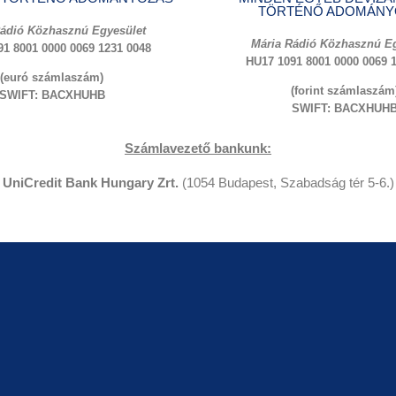
TÖRTÉNŐ ADOMÁNY
Rádió Közhasznú Egyesület
Mária Rádió Közhasznú Eg
1 8001 0000 0069 1231 0048
HU17 1091 8001 0000 0069 
(euró számlaszám)
(forint számlaszám
SWIFT: BACXHUHB
SWIFT: BACXHUH
Számlavezető bankunk:
UniCredit Bank Hungary Zrt.
(1054 Budapest, Szabadság tér 5-6.)