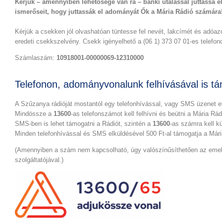
Kérjük – amennyiben lehetősége van rá – banki utalással juttassa
ismerőseit, hogy juttassák el adományát Ők a Mária Rádió számára
Kérjük a csekken jól olvashatóan tüntesse fel nevét, lakcímét és adóa
eredeti csekkszelvény. Csekk igényelhető a (06 1) 373 07 01-es telefo
Számlaszám:
10918001-00000069-12310000
Telefonon, adományvonalunk felhívásával is tá
A Szűzanya rádióját mostantól egy telefonhívással, vagy SMS üzenet el
Mindössze a
13600
-as telefonszámot kell felhívni és beütni a Mária Rá
SMS-ben is lehet támogatni a Rádiót, szintén a
13600
-as számra kell k
Minden telefonhívással és SMS elküldésével 500 Ft-al támogatja a Mári
(Amennyiben a szám nem kapcsolható, úgy valószínűsíthetően az emeltd
szolgáltatójával.)