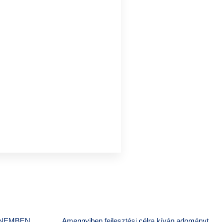
ANEMBEN
Amennyiben fejlesztési célra kíván adományt