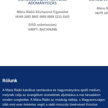
ADOMÁNYOZÁS
Mária 
Mária Rádió Közhasznú Egyesület
HU79 109
HU49 1091 8001 0000 0069 1231 0103
(USD számlaszám)
SWIFT: BACXHUHB
Rólunk
A Mária Rádió katolikus tanításokra és hagyományokra épülő médium,
melynek célja az evangélium üzenetének eljuttatása a mai társadalom
minden szegletébe. A Mária Rádió az imádság rádiója, s Magyarországon
több mint ezer önkéntes segíti a rádió missziós törekvéseit Krisztus