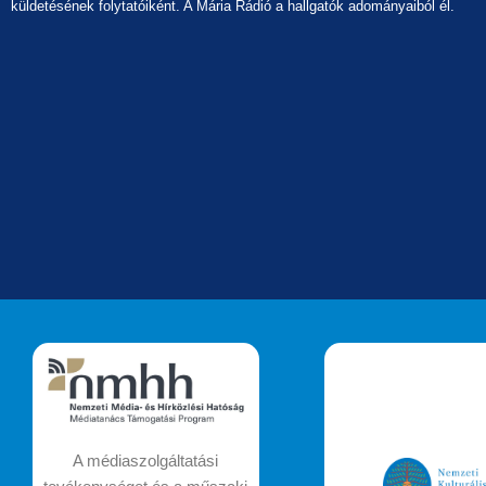
küldetésének folytatóiként. A Mária Rádió a hallgatók adományaiból él.
A médiaszolgáltatási