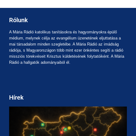
Rólunk
A Mária Rádió katolikus tanításokra és hagyományokra épülő
médium, melynek célja az evangélium üzenetének eljuttatása a
mai társadalom minden szegletébe. A Mária Rádió az imádság
rádiója, s Magyarországon több mint ezer önkéntes segíti a rádió
missziós törekvéseit Krisztus küldetésének folytatóiként. A Mária
Rádió a hallgatók adományaiból él.
Hírek
M
A
a
m