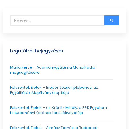
Legutóbbi bejegyzések
Mária kertje – Adománygyűjtés a Mária Rádió
megsegítésére
Felszentelt Életek ­– Bieber József, plébános, az
Együttlátók Alapítvány alapítója
Felszentelt Életek ­– dr. Kránitz Mihály, a PPK Egyetem
Hittudományi Karának tanszékvezetője.
Felszentelt Életek – Almásy Tamás, a Budapest-