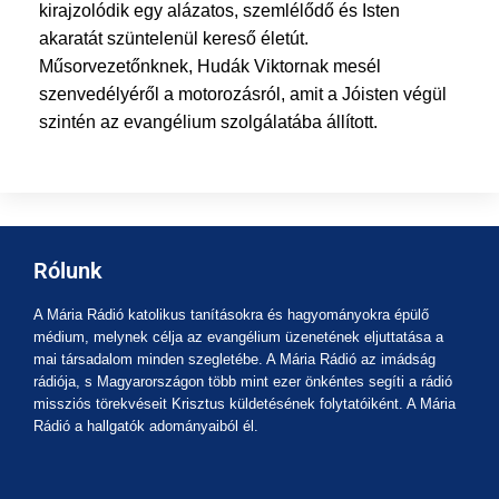
kirajzolódik egy alázatos, szemlélődő és Isten
akaratát szüntelenül kereső életút.
Műsorvezetőnknek, Hudák Viktornak mesél
szenvedélyéről a motorozásról, amit a Jóisten végül
szintén az evangélium szolgálatába állított.
Rólunk
A Mária Rádió katolikus tanításokra és hagyományokra épülő
médium, melynek célja az evangélium üzenetének eljuttatása a
mai társadalom minden szegletébe. A Mária Rádió az imádság
rádiója, s Magyarországon több mint ezer önkéntes segíti a rádió
missziós törekvéseit Krisztus küldetésének folytatóiként. A Mária
Rádió a hallgatók adományaiból él.