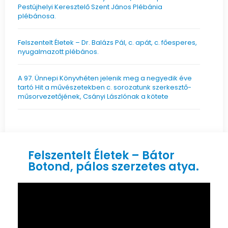
Pestújhelyi Keresztelő Szent János Plébánia
plébánosa.
Felszentelt Életek – Dr. Balázs Pál, c. apát, c. főesperes,
nyugalmazott plébános.
A 97. Ünnepi Könyvhéten jelenik meg a negyedik éve
tartó Hit a művészetekben c. sorozatunk szerkesztő-
műsorvezetőjének, Csányi Lászlónak a kötete
Felszentelt Életek ­– Bátor
Botond, pálos szerzetes atya.