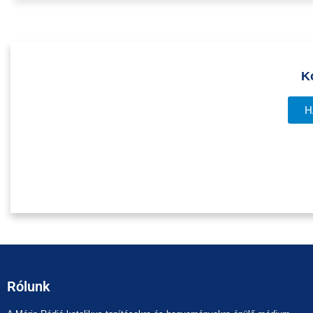
K
H
Rólunk