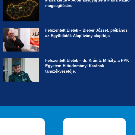
Mária kertje – Adománygyűjtés a Mária Rádió
megsegítésére
Felszentelt Életek ­– Bieber József, plébános,
az Együttlátók Alapítvány alapítója
Felszentelt Életek ­– dr. Kránitz Mihály, a PPK
Egyetem Hittudományi Karának
tanszékvezetője.