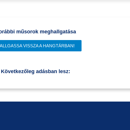
orábbi műsorok meghallgatása
ALLGASSA VISSZA A HANGTÁRBAN!
Következőleg adásban lesz: