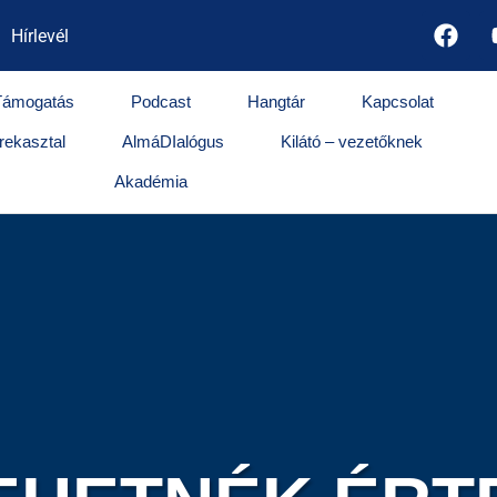
Hírlevél
Támogatás
Podcast
Hangtár
Kapcsolat
rekasztal
AlmáDIalógus
Kilátó – vezetőknek
Akadémia