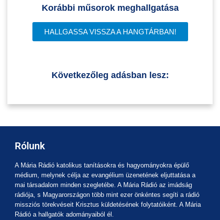
Korábbi műsorok meghallgatása
HALLGASSA VISSZA A HANGTÁRBAN!
Következőleg adásban lesz:
Rólunk
A Mária Rádió katolikus tanításokra és hagyományokra épülő
médium, melynek célja az evangélium üzenetének eljuttatása a
mai társadalom minden szegletébe. A Mária Rádió az imádság
rádiója, s Magyarországon több mint ezer önkéntes segíti a rádió
missziós törekvéseit Krisztus küldetésének folytatóiként. A Mária
Rádió a hallgatók adományaiból él.