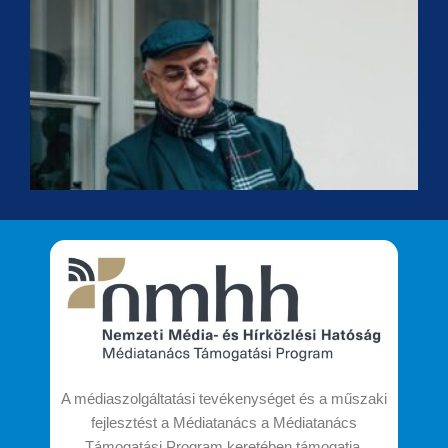
F
É
K
a
H
K
t
A médiaszolgáltatási tevékenységet és a műszaki
fejlesztést a Médiatanács a Médiatanács
Támogatási Program keretében támogatja.