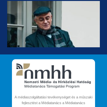
F
É
K
a
H
K
t
A médiaszolgáltatási tevékenységet és a műszaki
fejlesztést a Médiatanács a Médiatanács