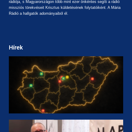
rádiója, s Magyarországon több mint ezer önkéntes segíti a rádió
missziós törekvéseit Krisztus küldetésének folytatóiként. A Mária
Rádió a hallgatók adományaiból él.
Hírek
M
A
a
m
F
É