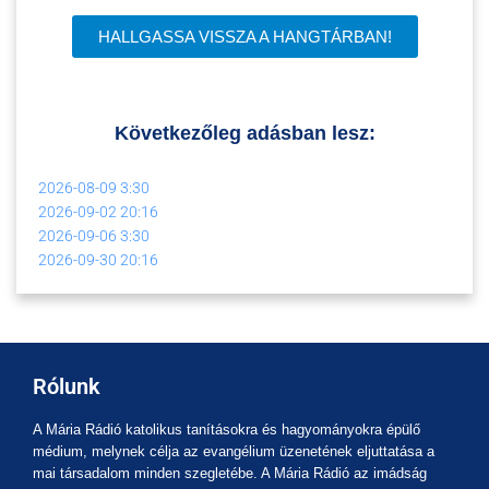
HALLGASSA VISSZA A HANGTÁRBAN!
Következőleg adásban lesz:
2026-08-09
3:30
2026-09-02
20:16
2026-09-06
3:30
2026-09-30
20:16
Rólunk
A Mária Rádió katolikus tanításokra és hagyományokra épülő
médium, melynek célja az evangélium üzenetének eljuttatása a
mai társadalom minden szegletébe. A Mária Rádió az imádság