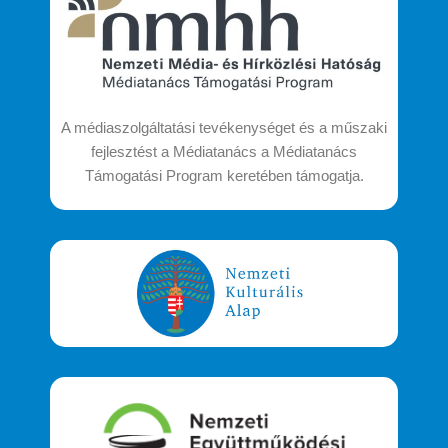
A médiaszolgáltatási tevékenységet és a műszaki
fejlesztést a Médiatanács a Médiatanács
Támogatási Program keretében támogatja.