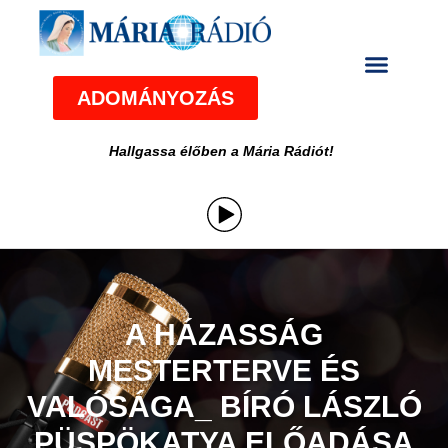
ADOMÁNYOZÁS
Hallgassa élőben a Mária Rádiót!
A HÁZASSÁG
MESTERTERVE ÉS
VALÓSÁGA_ BÍRÓ LÁSZLÓ
PÜSPÖKATYA ELŐADÁSA