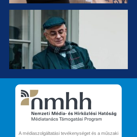
F
É
K
a
H
K
t
A médiaszolgáltatási tevékenységet és a műszaki