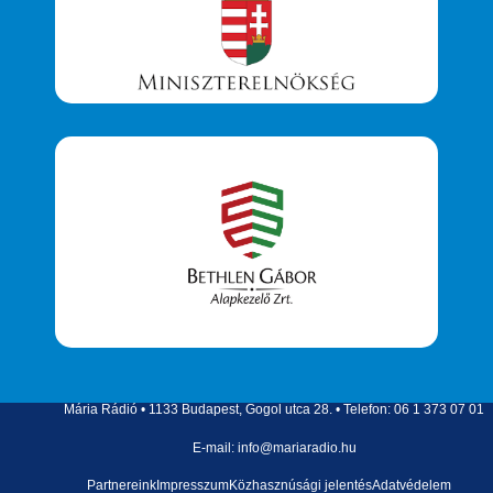
Mária Rádió • 1133 Budapest, Gogol utca 28. • Telefon: 06 1 373 07 01
E-mail: info@mariaradio.hu
Partnereink
Impresszum
Közhasznúsági jelentés
Adatvédelem