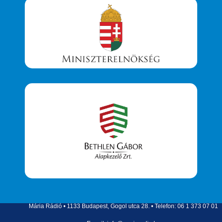
Mária Rádió • 1133 Budapest, Gogol utca 28. • Telefon: 06 1 373 07 01