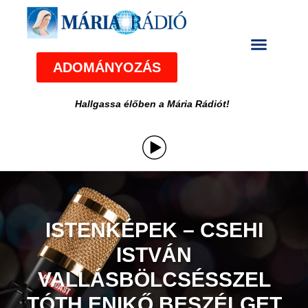
ADOMÁNYOZÁS
Hallgassa élőben a Mária Rádiót!
ISTENKÉPEK – CSEHI
ISTVÁN
VALLÁSBÖLCSÉSSZEL
TÓTH ENIKŐ BESZÉLGET