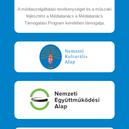
A médiaszolgáltatási tevékenységet és a műszaki
fejlesztést a Médiatanács a Médiatanács
Támogatási Program keretében támogatja.