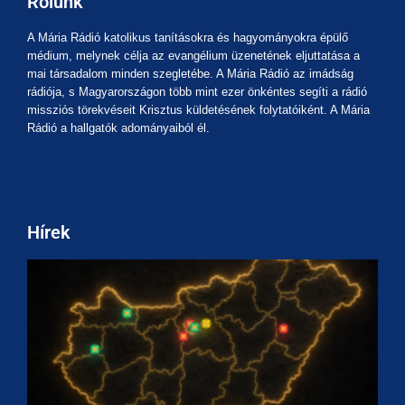
Rólunk
A Mária Rádió katolikus tanításokra és hagyományokra épülő
médium, melynek célja az evangélium üzenetének eljuttatása a
mai társadalom minden szegletébe. A Mária Rádió az imádság
rádiója, s Magyarországon több mint ezer önkéntes segíti a rádió
missziós törekvéseit Krisztus küldetésének folytatóiként. A Mária
Rádió a hallgatók adományaiból él.
Hírek
M
A
a
m