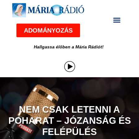
ADOMÁNYOZÁS
Hallgassa élőben a Mária Rádiót!
NEM CSAK LETENNI A
POHARAT – JÓZANSÁG ÉS
FELÉPÜLÉS