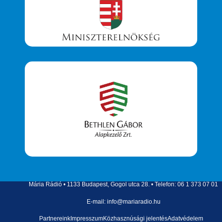
Mária Rádió • 1133 Budapest, Gogol utca 28. • Telefon: 06 1 373 07 01
E-mail: info@mariaradio.hu
Partnereink
Impresszum
Közhasznúsági jelentés
Adatvédelem