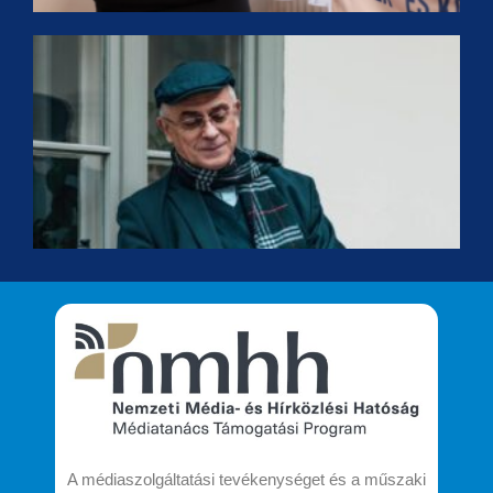
F
É
K
a
H
K
t
A médiaszolgáltatási tevékenységet és a műszaki