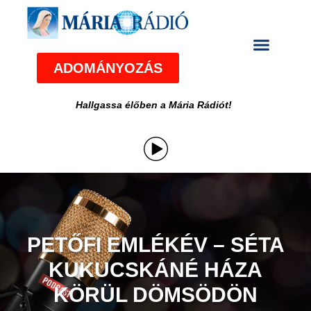
ADOMÁNYOZÁS
Hallgassa élőben a Mária Rádiót!
PETŐFI EMLÉKÉV – SÉTA
KUKUCSKÁNÉ HÁZA
KÖRÜL DÖMSÖDÖN