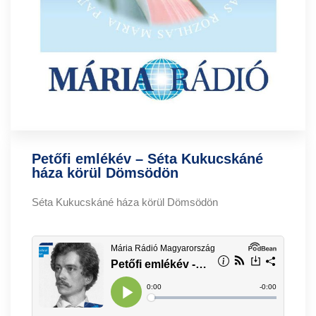
Petőfi emlékév – Séta Kukucskáné
háza körül Dömsödön
Séta Kukucskáné háza körül Dömsödön