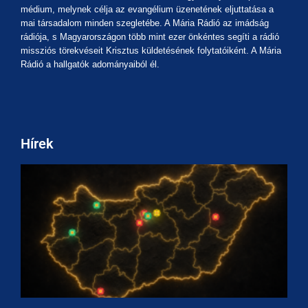
médium, melynek célja az evangélium üzenetének eljuttatása a
mai társadalom minden szegletébe. A Mária Rádió az imádság
rádiója, s Magyarországon több mint ezer önkéntes segíti a rádió
missziós törekvéseit Krisztus küldetésének folytatóiként. A Mária
Rádió a hallgatók adományaiból él.
Hírek
M
A
a
m