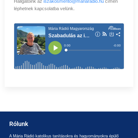
Hallgatóink az
iszakosmento@mariaradio.hu
címen
léphetnek kapcsolatba velünk.
Rólunk
A Mária Rádió katolikus tanításokra és hagyományokra épülő