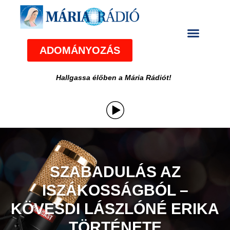
ADOMÁNYOZÁS
Hallgassa élőben a Mária Rádiót!
SZABADULÁS AZ
ISZÁKOSSÁGBÓL –
KÖVESDI LÁSZLÓNÉ ERIKA
TÖRTÉNETE