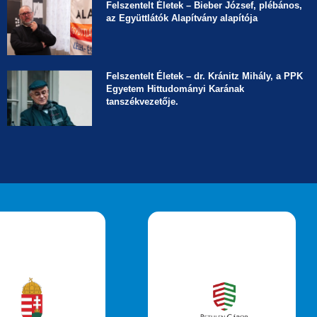
Felszentelt Életek ­– Bieber József, plébános,
az Együttlátók Alapítvány alapítója
Felszentelt Életek ­– dr. Kránitz Mihály, a PPK
Egyetem Hittudományi Karának
tanszékvezetője.