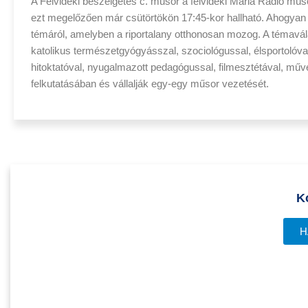
A Felvidéki beszélgetés c. műsor a felvidéki Mária Rádió műs
ezt megelőzően már csütörtökön 17:45-kor hallható. Ahogyan m
témáról, amelyben a riportalany otthonosan mozog. A témavá
katolikus természetgyógyásszal, szociológussal, élsportolóva
hitoktatóval, nyugalmazott pedagógussal, filmesztétával, mű
felkutatásában és vállalják egy-egy műsor vezetését.
K
H