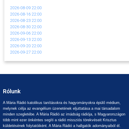
2026-08-09
22:00
2026-08-16
22:00
2026-08-23
22:00
2026-08-30
22:00
2026-09-06
22:00
2026-09-13
22:00
2026-09-20
22:00
2026-09-27
22:00
Rólunk
A Mária Rádió katolikus tanításokra és hagyományokra épülő médium,
melynek célja az evangélium üzenetének eljuttatása a mai társadalom
minden szegletébe. A Mária Rádió az imádság rádiója, s Magyarországon
több mint ezer önkéntes segíti a rádió missziós törekvéseit Krisztus
küldetésének folytatóiként. A Mária Rádió a hallgatók adományaiból él.