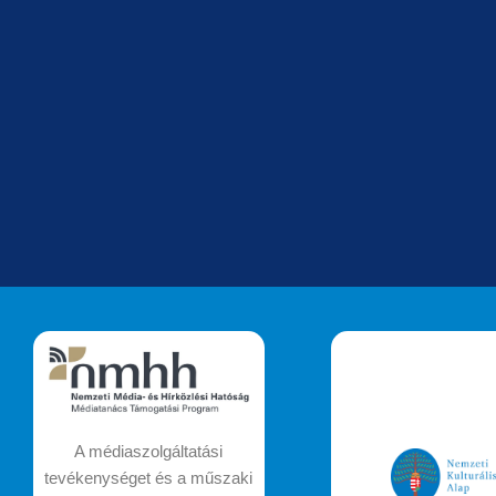
A médiaszolgáltatási
tevékenységet és a műszaki