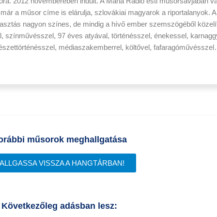
ora. 2012 novemberében indult. A Mária Rádió esti műsorsávjában vas
ár a műsor címe is elárulja, szlovákiai magyarok a riportalanyok. A 
lasztás nagyon színes, de mindig a hívő ember szemszögéből közelí
l, színművésszel, 97 éves atyával, történésszel, énekessel, karnaggy
vészettörténésszel, médiaszakemberrel, költővel, fafaragóművésszel
orábbi műsorok meghallgatása
ALLGASSA VISSZA A HANGTÁRBAN!
Következőleg adásban lesz: