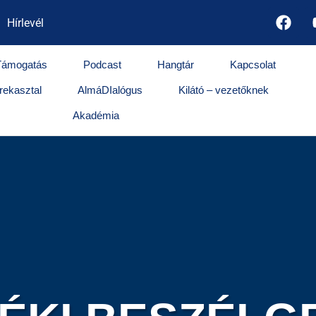
Hírlevél
Támogatás
Podcast
Hangtár
Kapcsolat
rekasztal
AlmáDIalógus
Kilátó – vezetőknek
Akadémia