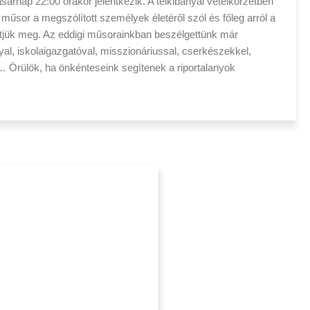
árnap 22:00 órakor jelentkezik. A telkibányai vételkörzetben
műsor a megszólított személyek életéről szól és főleg arról a
tjük meg. Az eddigi műsorainkban beszélgettünk már
al, iskolaigazgatóval, misszionáriussal, cserkészekkel,
… Örülök, ha önkénteseink segítenek a riportalanyok